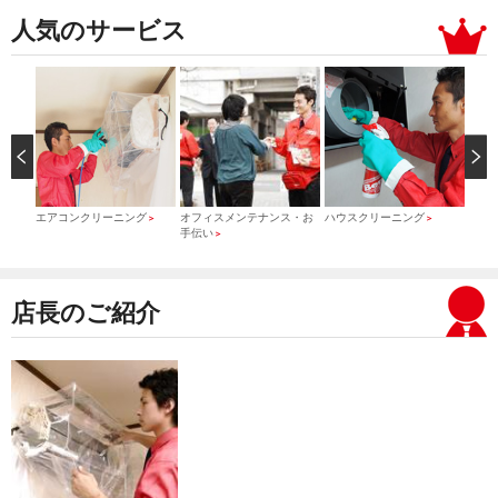
人気のサービス
）
エアコンクリーニング
オフィスメンテナンス・お
ハウスクリーニング
引っ
＞
＞
＞
手伝い
＞
店長のご紹介