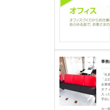
事務
「社
「土
企業
オフ
入っ
手伝
※一