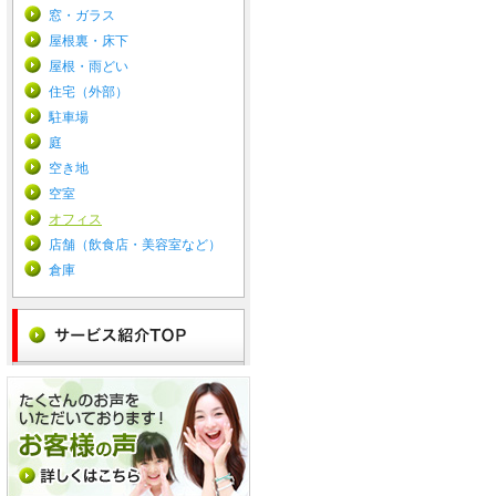
窓・ガラス
屋根裏・床下
屋根・雨どい
住宅（外部）
駐車場
庭
空き地
空室
オフィス
店舗（飲食店・美容室など）
倉庫