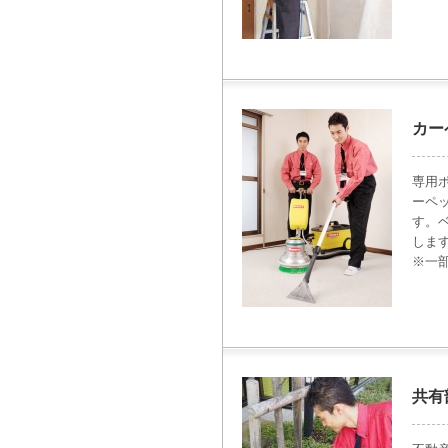
カー
専用
ーペ
す。
しま
※一
共有