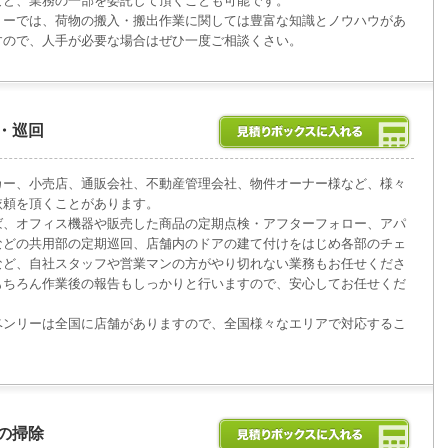
など、業務の一部を委託して頂くことも可能です。
リーでは、荷物の搬入・搬出作業に関しては豊富な知識とノウハウがあ
すので、人手が必要な場合はぜひ一度ご相談くさい。
・巡回
カー、小売店、通販会社、不動産管理会社、物件オーナー様など、様々
依頼を頂くことがあります。
ば、オフィス機器や販売した商品の定期点検・アフターフォロー、アパ
などの共用部の定期巡回、店舗内のドアの建て付けをはじめ各部のチェ
など、自社スタッフや営業マンの方がやり切れない業務もお任せくださ
もちろん作業後の報告もしっかりと行いますので、安心してお任せくだ
。
ベンリーは全国に店舗がありますので、全国様々なエリアで対応するこ
の掃除