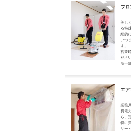
フロ
美し
る特
続的
いつ
す。
営業
ださ
※一
エア
業務
費電
ら、
特に
サー