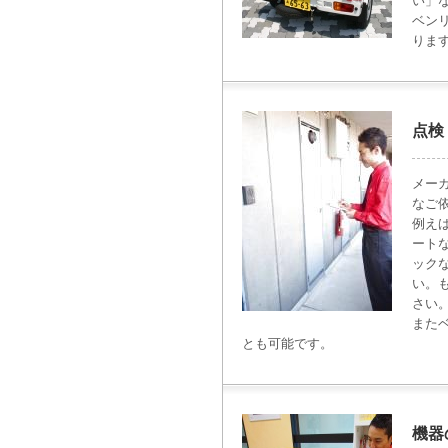
い」
ベン
りま
点検
メー
なご
例え
ート
ック
い。
さい
また
とも可能です。
機器