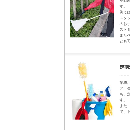
不動
す。
例え
スタ
のお
スト
また
とも
定期
業務
ア、
も、
す。
また
で、