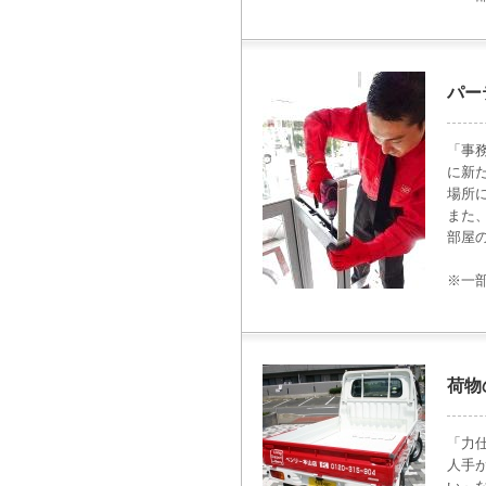
パー
「事
に新
場所
また
部屋
※一
荷物
「力
人手