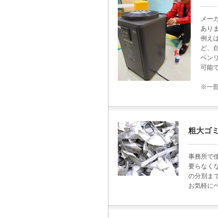
メー
あり
例え
ど、
ベン
可能
※一
粗大ゴ
事務所で
要らなく
の分別ま
お気軽に