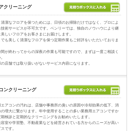
アクリーニング
く清潔なフロアを保つためには、日頃のお掃除だけではなく、プロによ
殊技術サービスが不可欠です。ベンリーでは、独自のノウハウにより継
に美しいフロアをお客さまにお届けします。
までも美しく清潔なフロアを保つ定期作業もご好評をいただいておりま
時間が終わってからの深夜の作業も可能ですので、まずは一度ご相談く
い。
部の店舗では取り扱いがないサービス内容になります。
コンクリーニング
用エアコンの汚れは、店舗や事務所の臭いの原因や冷却効果の低下、消
力の増大に繋がります。年中使用することの多い業務用エアコンですか
定期検診と定期的なクリーニングをお勧めいたします。
美容室や学習塾、不動産業などを経営されている方からのニーズが高い
ビスです。